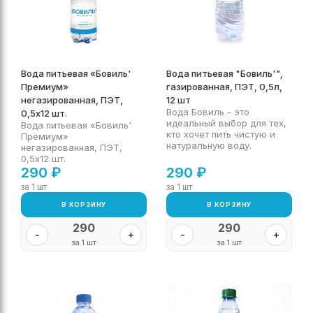
Вода питьевая «Бовиль'
Вода питьевая "Бовиль'",
Премиум»
газированная, ПЭТ, 0,5л,
негазированная, ПЭТ,
12 шт
Вода Бовиль - это
0,5х12 шт.
идеальный выбор для тех,
Вода питьевая «Бовиль'
кто хочет пить чистую и
Премиум»
натуральную воду.
негазированная, ПЭТ,
0,5х12 шт.
290
₽
290
₽
за 1 шт
за 1 шт
В КОРЗИНУ
В КОРЗИНУ
290
290
-
+
-
+
за 1 шт
за 1 шт