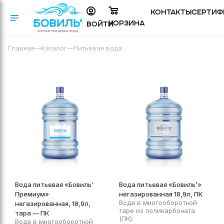
Контакты
Сертиф
Корзина
Войти
Главная
—
Каталог
—
Питьевая вода
Вода питьевая «Бовиль'
Вода питьевая «Бовиль’»
Премиум»
негазированная 18,9л, ПК
Вода в многооборотной
негазированная, 18,9л,
таре из поликарбоната
тара — ПК
(ПК).
Вода в многооборотной