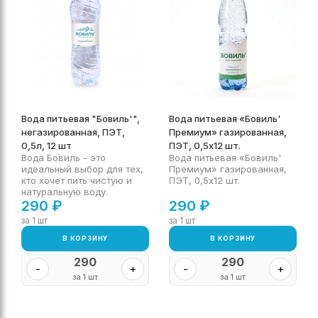
Вода питьевая "Бовиль'",
Вода питьевая «Бовиль'
негазированная, ПЭТ,
Премиум» газированная,
0,5л, 12 шт
ПЭТ, 0,5х12 шт.
Вода Бовиль - это
Вода питьевая «Бовиль'
идеальный выбор для тех,
Премиум» газированная,
кто хочет пить чистую и
ПЭТ, 0,5х12 шт.
натуральную воду.
290
₽
290
₽
за 1 шт
за 1 шт
В КОРЗИНУ
В КОРЗИНУ
290
290
-
+
-
+
за 1 шт
за 1 шт
Перезвонить мне
Наш контакт: