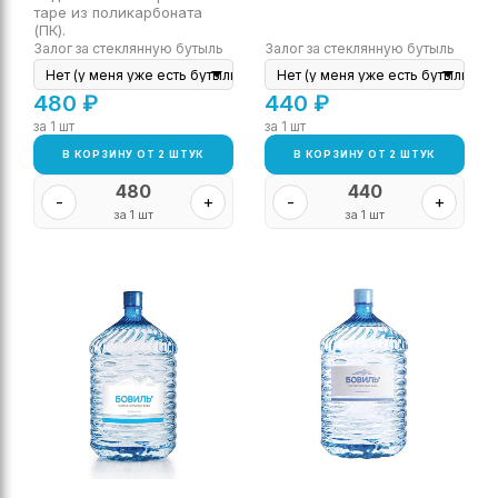
таре из поликарбоната
(ПК).
Залог за стеклянную бутыль
Залог за стеклянную бутыль
480
₽
440
₽
за 1 шт
за 1 шт
В КОРЗИНУ ОТ 2 ШТУК
В КОРЗИНУ ОТ 2 ШТУК
480
440
-
+
-
+
за 1 шт
за 1 шт