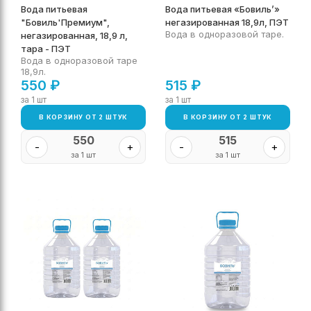
Вода питьевая
Вода питьевая «Бовиль’»
"Бовиль'Премиум",
негазированная 18,9л, ПЭТ
Вода в одноразовой таре.
негазированная, 18,9 л,
тара - ПЭТ
Вода в одноразовой таре
18,9л.
550
₽
515
₽
за 1 шт
за 1 шт
В КОРЗИНУ ОТ 2 ШТУК
В КОРЗИНУ ОТ 2 ШТУК
550
515
-
+
-
+
за 1 шт
за 1 шт