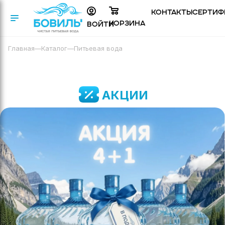
Контакты
Сертиф
Корзина
Войти
Главная
—
Каталог
—
Питьевая вода
АКЦИИ