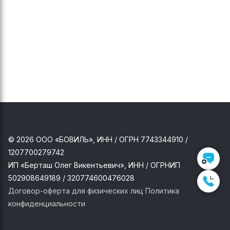
Перезвонить мне
Наш контакт:
+7 (925) 115-63-39
+7 (925) 115-63-39
Нажимая на кнопку «Перезвонить мне», я даю
© 2026 ООО «БОВИЛЬ», ИНН / ОГРН 7743344910 /
Согласие
ООО «БОВИЛЬ» на обработку моих
персональных данных в соответствии с
Политикой
1207700279742
ИП «Берташ Олег Викентьевич», ИНН / ОГРНИП
502908649189 / 320774600476028
Договор-оферта для физических лиц
Политика
конфиденциальности