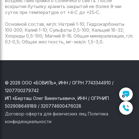
воздействия прямого солнечного света. После
вскрытия бутылку хранить закрытой не более 8-ми
суток при температуре от +4◦С до +25◦С.
Основной состав, мг/л: Натрий 1-10; Гидрокарбонаты
100-200; Калий 1-10; Сульфаты 0,5-100; Кальций 16-32;
Хлориды 0,5-100; Магний 8-16. Общая минерализация, г/л:
0,1-0,5; Общая жесткость, мг-экв/л: 1,5-3,0.
Перезвонить мне
Наш контакт:
+7 (925) 115-63-39
+7 (925) 115-63-39
Нажимая на кнопку «Перезвонить мне», я даю
© 2026 ООО «БОВИЛЬ», ИНН / ОГРН 7743344910 /
Согласие
ООО «БОВИЛЬ» на обработку моих
персональных данных в соответствии с
Политикой
1207700279742
ИП «Берташ Олег Викентьевич», ИНН / ОГРНИП
502908649189 / 320774600476028
Договор-оферта для физических лиц
Политика
конфиденциальности