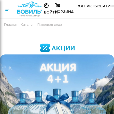
Контакты
Сертиф
Корзина
Войти
Главная
—
Каталог
—
Питьевая вода
АКЦИИ