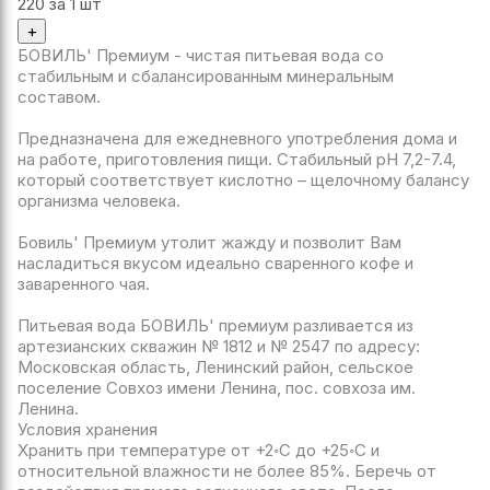
220
за 1 шт
+
БОВИЛЬ' Премиум - чистая питьевая вода со
стабильным и сбалансированным минеральным
составом.
Предназначена для ежедневного употребления дома и
на работе, приготовления пищи. Стабильный рН 7,2-7.4,
который соответствует кислотно – щелочному балансу
организма человека.
Бовиль' Премиум утолит жажду и позволит Вам
насладиться вкусом идеально сваренного кофе и
заваренного чая.
Питьевая вода БОВИЛЬ' премиум разливается из
артезианских скважин № 1812 и № 2547 по адресу:
Московская область, Ленинский район, сельское
поселение Совхоз имени Ленина, пос. совхоза им.
Ленина.
Условия хранения
Хранить при температуре от +2◦С до +25◦С и
относительной влажности не более 85%. Беречь от