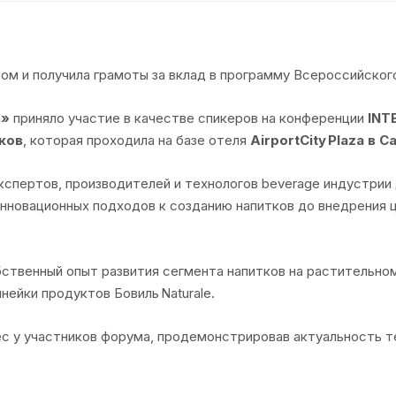
ром и получила грамоты за вклад в программу Всероссийск
ь»
приняло участие в качестве спикеров на конференции
INT
ков
, которая проходила на базе отеля
AirportCity Plaza в 
спертов, производителей и технологов beverage индустрии
инновационных подходов к созданию напитков до внедрения 
ственный опыт развития сегмента напитков на растительно
ейки продуктов Бовиль Naturale.
с у участников форума, продемонстрировав актуальность т