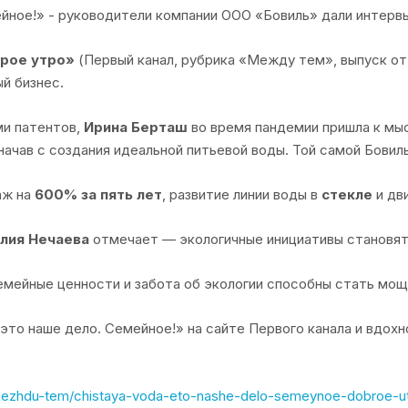
йное!» - руководители компании ООО «Бовиль» дали интервь
рое утро»
(Первый канал, рубрика «Между тем», выпуск от 
й бизнес.
ми патентов,
Ирина Берташ
во время пандемии пришла к мыс
ачав с создания идеальной питьевой воды. Той самой Бовиль
аж на
600% за пять лет
, развитие линии воды в
стекле
и дв
лия Нечаева
отмечает — экологичные инициативы становят
семейные ценности и забота об экологии способны стать мо
это наше дело. Семейное!»
на сайте Первого канала и вдох
o/mezhdu-tem/chistaya-voda-eto-nashe-delo-semeynoe-dobroe-u