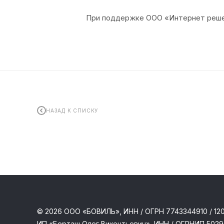
При поддержке ООО «Интернет реш
НАЗАД К СПИСКУ
© 2026 ООО «БОВИЛЬ», ИНН / ОГРН 7743344910 / 1
ИП «Берташ Олег Викентьевич», ИНН / ОГРНИП 502