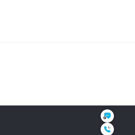
Перезвонить мне
Наш контакт:
+7 (925) 115-63-39
+7 (925) 115-63-39
имая на кнопку «Перезвонить мне», я даю
гласие
ООО «БОВИЛЬ» на обработку моих
сональных данных в соответствии с
литикой