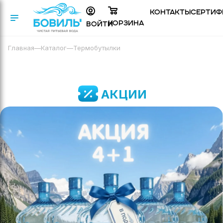
Контакты
Сертиф
Корзина
Войти
Главная
—
Каталог
—
Термобутылки
АКЦИИ