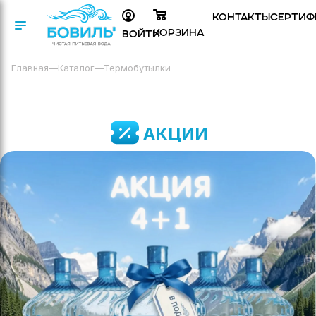
Контакты
Сертиф
Корзина
Войти
Главная
—
Каталог
—
Термобутылки
АКЦИИ