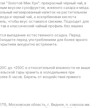
тая "Золотой Мин Хун": прекрасный чёрный чай, в
нным вкусом сухофруктов, жжёного сахара и мёда.
ольный негазированный напиток на растительном
вода и черный чай, а аскорбиновая кислота
ель, чтобы вкус оставался свежим. Подходит для
став и классический чайный профиль без лишних
тся выпадение естественного осадка. Перед
Охладите перед употреблением для более яркого
крытием аккуратно встряхните.
+20С до +250С и относительной влажности не выше
ельской тары хранить в холодильнике при
олее 6 часов. Беречь от воздействия прямого
715, Московская область, г. Видное, п. совхоза им.