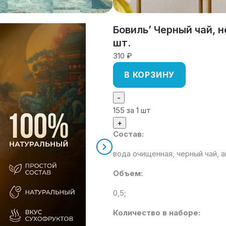
Бовиль’ Черный чай, 
шт.
310 ₽
В КОРЗИНУ
-
155
за 1 шт
+
Состав:
вода очищенная, черный чай, 
Объем:
0,5;
Количество в наборе: