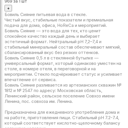
969
за 1 шт
+
Бовиль Сияние питьевая вода в стекле.
Чистый вкус, стабильные показатели и премиальная
подача для дома, офиса, HoReCa и мероприятий.
Бовиль Сияние — это вода для тех, кто ценит
спокойное качество каждый день и выбирает
эстетичный формат. Нейтральный pH 7,2–7,4 и
стабильный минеральный состав обеспечивают мягкий,
сбалансированный вкус без резких оттенков.
Бовиль Сияние 0,5 л в стеклянной бутылке —
универсальный формат, который одинаково уместен на
столе, в номере отеля, в переговорной и на
мероприятии. Стекло подчёркивает статус и усиливает
впечатление от сервиса.
Бовиль Сияние разливается из артезианских скважин №
1812 и № 2547 по адресу: Московская область,
Ленинский район, сельское поселение Совхоз имени
Ленина, пос. совхоза им. Ленина.
Предназначена для ежедневного употребления дома и
на работе, приготовления пищи. Стабильный рН 7.2-7.4,
который соответствует кислотно-щелочному балансу