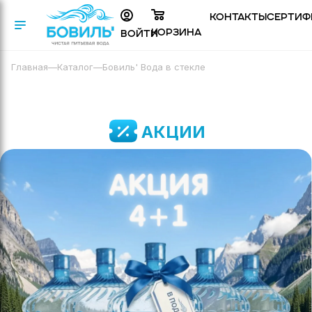
Контакты
Сертиф
Корзина
Войти
Главная
—
Каталог
—
Бовиль' Вода в стекле
АКЦИИ